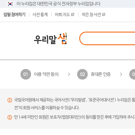
이 누리집은 대한민국 공식 전자정부 누리집입니다.
집필 참여하기
사전 통계
어휘 지도
작은 창 사전
이용 약관 동의
휴대폰 인증
01
02
0
국립국어원에서 제공하는 국어사전(‘우리말샘’, ‘표준국어대사전’) 누리집은 통
전’의 회원 서비스를 이용하실 수 있습니다.
만 14세 미만인 회원은 보호자(법정대리인)의 동의를 받은 후에 가입하여 주시