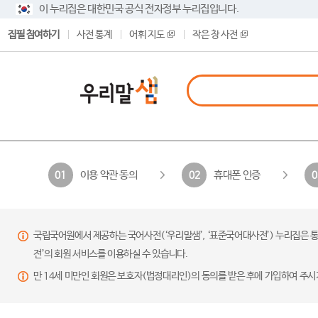
이 누리집은 대한민국 공식 전자정부 누리집입니다.
집필 참여하기
사전 통계
어휘 지도
작은 창 사전
이용 약관 동의
휴대폰 인증
01
02
0
국립국어원에서 제공하는 국어사전(‘우리말샘’, ‘표준국어대사전’) 누리집은 통
전’의 회원 서비스를 이용하실 수 있습니다.
만 14세 미만인 회원은 보호자(법정대리인)의 동의를 받은 후에 가입하여 주시