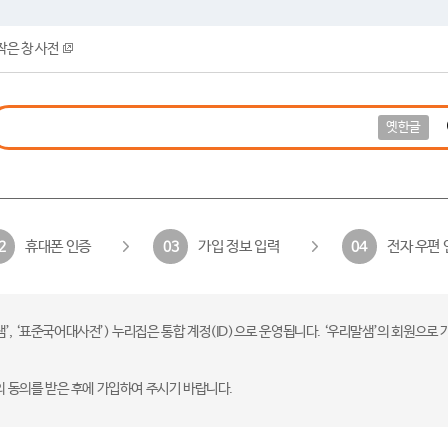
작은 창 사전
옛한글
휴대폰 인증
가입 정보 입력
전자 우편 
2
03
04
 ‘표준국어대사전’) 누리집은 통합 계정(ID)으로 운영됩니다. ‘우리말샘’의 회원으로 
의 동의를 받은 후에 가입하여 주시기 바랍니다.