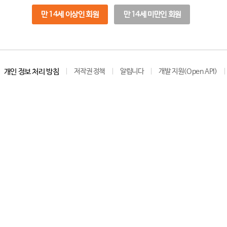
만 14세 이상인 회원
만 14세 미만인 회원
개인 정보 처리 방침
저작권 정책
알립니다
개발 지원(Open API)