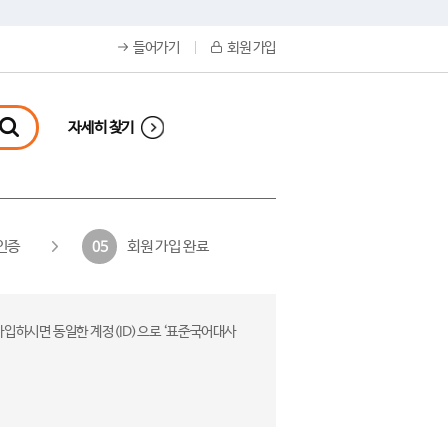
들어가기
회원 가입
자세히 찾기
인증
회원 가입 완료
05
가입하시면 동일한 계정(ID)으로 ‘표준국어대사