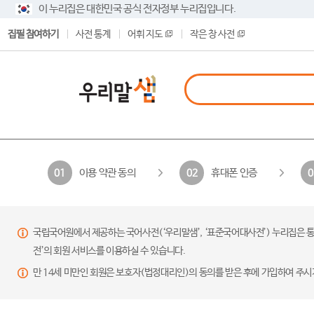
이 누리집은 대한민국 공식 전자정부 누리집입니다.
집필 참여하기
사전 통계
어휘 지도
작은 창 사전
이용 약관 동의
휴대폰 인증
01
02
0
국립국어원에서 제공하는 국어사전(‘우리말샘’, ‘표준국어대사전’) 누리집은 통
전’의 회원 서비스를 이용하실 수 있습니다.
만 14세 미만인 회원은 보호자(법정대리인)의 동의를 받은 후에 가입하여 주시