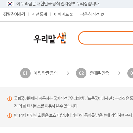
이 누리집은 대한민국 공식 전자정부 누리집입니다.
집필 참여하기
사전 통계
어휘 지도
작은 창 사전
이용 약관 동의
휴대폰 인증
01
02
0
국립국어원에서 제공하는 국어사전(‘우리말샘’, ‘표준국어대사전’) 누리집은 통
전’의 회원 서비스를 이용하실 수 있습니다.
만 14세 미만인 회원은 보호자(법정대리인)의 동의를 받은 후에 가입하여 주시