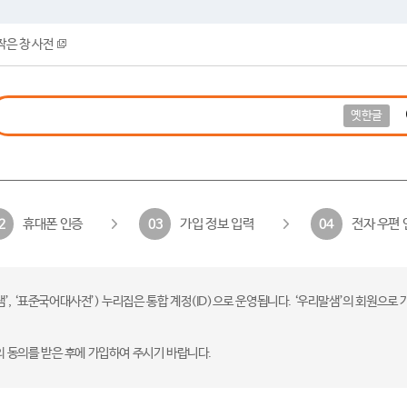
작은 창 사전
옛한글
휴대폰 인증
가입 정보 입력
전자 우편 
2
03
04
 ‘표준국어대사전’) 누리집은 통합 계정(ID)으로 운영됩니다. ‘우리말샘’의 회원으로 
의 동의를 받은 후에 가입하여 주시기 바랍니다.