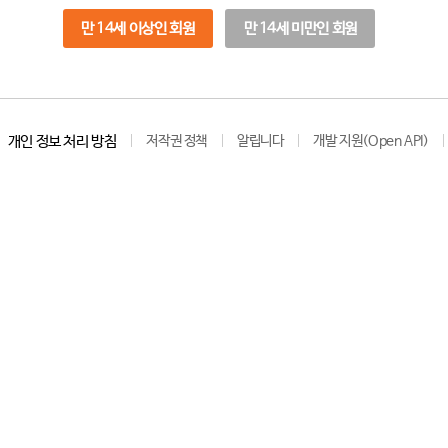
만 14세 이상인 회원
만 14세 미만인 회원
개인 정보 처리 방침
저작권 정책
알립니다
개발 지원(Open API)