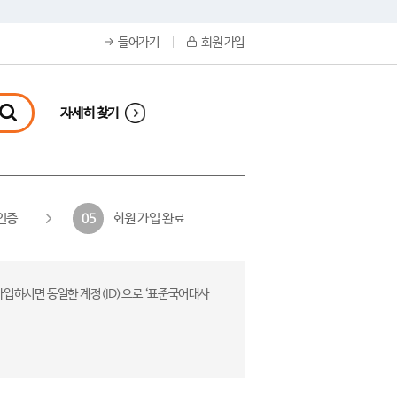
들어가기
회원 가입
자세히 찾기
인증
회원 가입 완료
05
가입하시면 동일한 계정(ID)으로 ‘표준국어대사