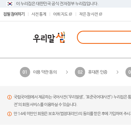
이 누리집은 대한민국 공식 전자정부 누리집입니다.
집필 참여하기
사전 통계
어휘 지도
작은 창 사전
이용 약관 동의
휴대폰 인증
01
02
0
국립국어원에서 제공하는 국어사전(‘우리말샘’, ‘표준국어대사전’) 누리집은 통
전’의 회원 서비스를 이용하실 수 있습니다.
만 14세 미만인 회원은 보호자(법정대리인)의 동의를 받은 후에 가입하여 주시