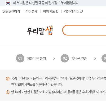
이 누리집은 대한민국 공식 전자정부 누리집입니다.
집필 참여하기
사전 통계
어휘 지도
작은 창 사전
이용 약관 동의
휴대폰 인증
01
02
0
국립국어원에서 제공하는 국어사전(‘우리말샘’, ‘표준국어대사전’) 누리집은 통
전’의 회원 서비스를 이용하실 수 있습니다.
만 14세 미만인 회원은 보호자(법정대리인)의 동의를 받은 후에 가입하여 주시