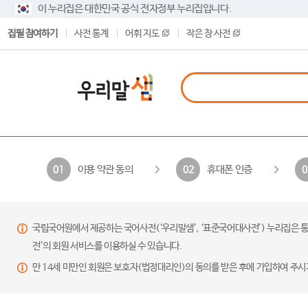
이 누리집은 대한민국 공식 전자정부 누리집입니다.
집필 참여하기
사전 통계
어휘 지도
작은 창 사전
이용 약관 동의
휴대폰 인증
01
02
0
국립국어원에서 제공하는 국어사전(‘우리말샘’, ‘표준국어대사전’) 누리집은 통
전’의 회원 서비스를 이용하실 수 있습니다.
만 14세 미만인 회원은 보호자(법정대리인)의 동의를 받은 후에 가입하여 주시