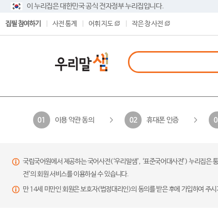
이 누리집은 대한민국 공식 전자정부 누리집입니다.
집필 참여하기
사전 통계
어휘 지도
작은 창 사전
이용 약관 동의
휴대폰 인증
01
02
0
국립국어원에서 제공하는 국어사전(‘우리말샘’, ‘표준국어대사전’) 누리집은 통
전’의 회원 서비스를 이용하실 수 있습니다.
만 14세 미만인 회원은 보호자(법정대리인)의 동의를 받은 후에 가입하여 주시