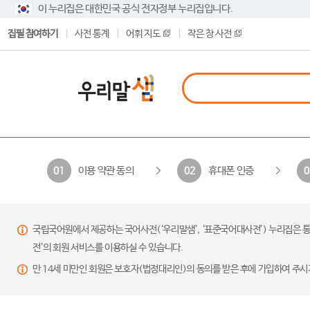
이 누리집은 대한민국 공식 전자정부 누리집입니다.
집필 참여하기
사전 통계
어휘 지도
작은 창 사전
이용 약관 동의
휴대폰 인증
01
02
0
국립국어원에서 제공하는 국어사전(‘우리말샘’, ‘표준국어대사전’) 누리집은 통
전’의 회원 서비스를 이용하실 수 있습니다.
만 14세 미만인 회원은 보호자(법정대리인)의 동의를 받은 후에 가입하여 주시