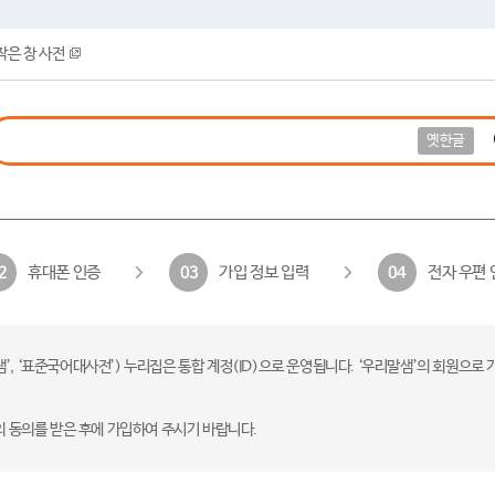
작은 창 사전
옛한글
휴대폰 인증
가입 정보 입력
전자 우편 
2
03
04
 ‘표준국어대사전’) 누리집은 통합 계정(ID)으로 운영됩니다. ‘우리말샘’의 회원으로 
의 동의를 받은 후에 가입하여 주시기 바랍니다.