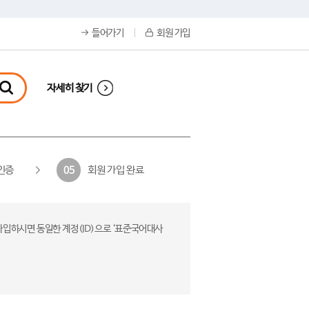
들어가기
회원 가입
자세히 찾기
인증
회원 가입 완료
05
가입하시면 동일한 계정(ID)으로 ‘표준국어대사