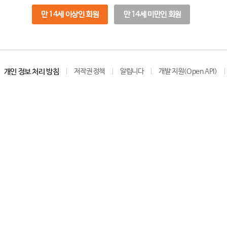
만 14세 이상인 회원
만 14세 미만인 회원
개인 정보 처리 방침
저작권 정책
알립니다
개발 지원(Open API)