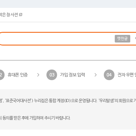
작은 창 사전
옛한글
휴대폰 인증
가입 정보 입력
전자 우편 
2
03
04
 ‘표준국어대사전’) 누리집은 통합 계정(ID)으로 운영됩니다. ‘우리말샘’의 회원으로 
의 동의를 받은 후에 가입하여 주시기 바랍니다.