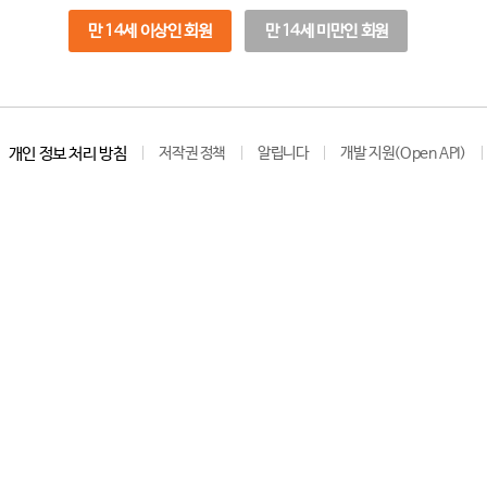
만 14세 이상인 회원
만 14세 미만인 회원
개인 정보 처리 방침
저작권 정책
알립니다
개발 지원(Open API)