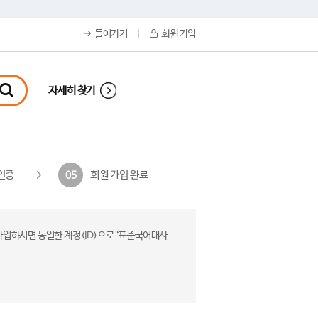
들어가기
회원 가입
자세히 찾기
인증
회원 가입 완료
05
가입하시면 동일한 계정(ID)으로 ‘표준국어대사