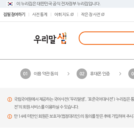
이 누리집은 대한민국 공식 전자정부 누리집입니다.
집필 참여하기
사전 통계
어휘 지도
작은 창 사전
이용 약관 동의
휴대폰 인증
01
02
0
국립국어원에서 제공하는 국어사전(‘우리말샘’, ‘표준국어대사전’) 누리집은 통
전’의 회원 서비스를 이용하실 수 있습니다.
만 14세 미만인 회원은 보호자(법정대리인)의 동의를 받은 후에 가입하여 주시