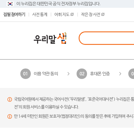
이 누리집은 대한민국 공식 전자정부 누리집입니다.
집필 참여하기
사전 통계
어휘 지도
작은 창 사전
이용 약관 동의
휴대폰 인증
01
02
0
국립국어원에서 제공하는 국어사전(‘우리말샘’, ‘표준국어대사전’) 누리집은 통
전’의 회원 서비스를 이용하실 수 있습니다.
만 14세 미만인 회원은 보호자(법정대리인)의 동의를 받은 후에 가입하여 주시