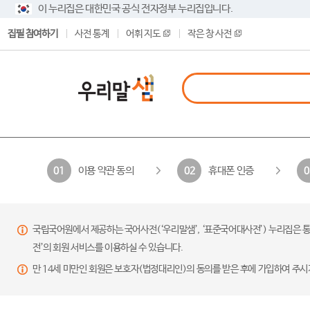
이 누리집은 대한민국 공식 전자정부 누리집입니다.
집필 참여하기
사전 통계
어휘 지도
작은 창 사전
이용 약관 동의
휴대폰 인증
01
02
0
국립국어원에서 제공하는 국어사전(‘우리말샘’, ‘표준국어대사전’) 누리집은 통
전’의 회원 서비스를 이용하실 수 있습니다.
만 14세 미만인 회원은 보호자(법정대리인)의 동의를 받은 후에 가입하여 주시