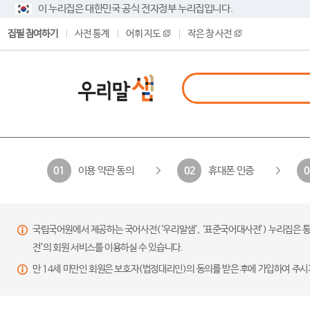
이 누리집은 대한민국 공식 전자정부 누리집입니다.
집필 참여하기
사전 통계
어휘 지도
작은 창 사전
이용 약관 동의
휴대폰 인증
01
02
0
국립국어원에서 제공하는 국어사전(‘우리말샘’, ‘표준국어대사전’) 누리집은 통
전’의 회원 서비스를 이용하실 수 있습니다.
만 14세 미만인 회원은 보호자(법정대리인)의 동의를 받은 후에 가입하여 주시