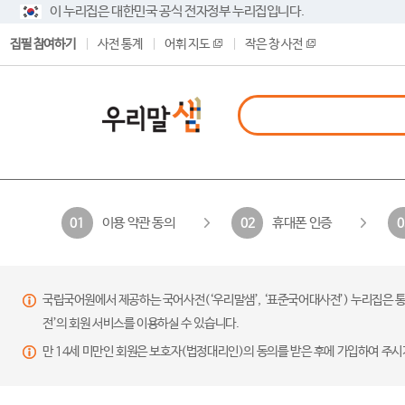
이 누리집은 대한민국 공식 전자정부 누리집입니다.
집필 참여하기
사전 통계
어휘 지도
작은 창 사전
이용 약관 동의
휴대폰 인증
01
02
0
국립국어원에서 제공하는 국어사전(‘우리말샘’, ‘표준국어대사전’) 누리집은 통
전’의 회원 서비스를 이용하실 수 있습니다.
만 14세 미만인 회원은 보호자(법정대리인)의 동의를 받은 후에 가입하여 주시