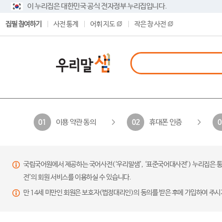
이 누리집은 대한민국 공식 전자정부 누리집입니다.
집필 참여하기
사전 통계
어휘 지도
작은 창 사전
이용 약관 동의
휴대폰 인증
01
02
0
국립국어원에서 제공하는 국어사전(‘우리말샘’, ‘표준국어대사전’) 누리집은 통
전’의 회원 서비스를 이용하실 수 있습니다.
만 14세 미만인 회원은 보호자(법정대리인)의 동의를 받은 후에 가입하여 주시