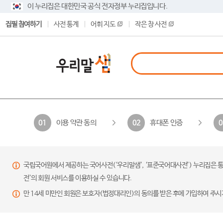
이 누리집은 대한민국 공식 전자정부 누리집입니다.
집필 참여하기
사전 통계
어휘 지도
작은 창 사전
이용 약관 동의
휴대폰 인증
01
02
0
국립국어원에서 제공하는 국어사전(‘우리말샘’, ‘표준국어대사전’) 누리집은 통
전’의 회원 서비스를 이용하실 수 있습니다.
만 14세 미만인 회원은 보호자(법정대리인)의 동의를 받은 후에 가입하여 주시