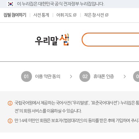
이 누리집은 대한민국 공식 전자정부 누리집입니다.
집필 참여하기
사전 통계
어휘 지도
작은 창 사전
이용 약관 동의
휴대폰 인증
01
02
0
국립국어원에서 제공하는 국어사전(‘우리말샘’, ‘표준국어대사전’) 누리집은 통
전’의 회원 서비스를 이용하실 수 있습니다.
만 14세 미만인 회원은 보호자(법정대리인)의 동의를 받은 후에 가입하여 주시