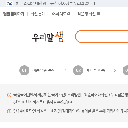
이 누리집은 대한민국 공식 전자정부 누리집입니다.
집필 참여하기
사전 통계
어휘 지도
작은 창 사전
이용 약관 동의
휴대폰 인증
01
02
0
국립국어원에서 제공하는 국어사전(‘우리말샘’, ‘표준국어대사전’) 누리집은 통
전’의 회원 서비스를 이용하실 수 있습니다.
만 14세 미만인 회원은 보호자(법정대리인)의 동의를 받은 후에 가입하여 주시