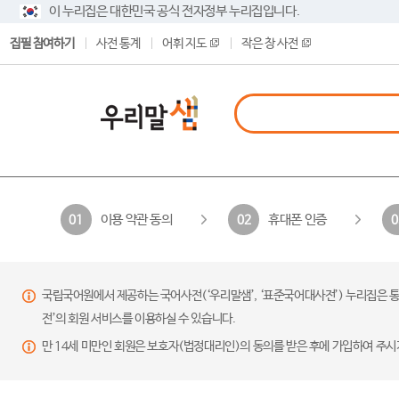
이 누리집은 대한민국 공식 전자정부 누리집입니다.
집필 참여하기
사전 통계
어휘 지도
작은 창 사전
이용 약관 동의
휴대폰 인증
01
02
0
국립국어원에서 제공하는 국어사전(‘우리말샘’, ‘표준국어대사전’) 누리집은 통
전’의 회원 서비스를 이용하실 수 있습니다.
만 14세 미만인 회원은 보호자(법정대리인)의 동의를 받은 후에 가입하여 주시