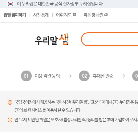
이 누리집은 대한민국 공식 전자정부 누리집입니다.
집필 참여하기
사전 통계
어휘 지도
작은 창 사전
이용 약관 동의
휴대폰 인증
01
02
0
국립국어원에서 제공하는 국어사전(‘우리말샘’, ‘표준국어대사전’) 누리집은 통
전’의 회원 서비스를 이용하실 수 있습니다.
만 14세 미만인 회원은 보호자(법정대리인)의 동의를 받은 후에 가입하여 주시