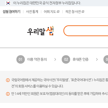
이 누리집은 대한민국 공식 전자정부 누리집입니다.
집필 참여하기
사전 통계
어휘 지도
작은 창 사전
이용 약관 동의
휴대폰 인증
01
02
0
국립국어원에서 제공하는 국어사전(‘우리말샘’, ‘표준국어대사전’) 누리집은 통
전’의 회원 서비스를 이용하실 수 있습니다.
만 14세 미만인 회원은 보호자(법정대리인)의 동의를 받은 후에 가입하여 주시