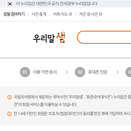
이 누리집은 대한민국 공식 전자정부 누리집입니다.
집필 참여하기
사전 통계
어휘 지도
작은 창 사전
이용 약관 동의
휴대폰 인증
01
02
0
국립국어원에서 제공하는 국어사전(‘우리말샘’, ‘표준국어대사전’) 누리집은 통
전’의 회원 서비스를 이용하실 수 있습니다.
만 14세 미만인 회원은 보호자(법정대리인)의 동의를 받은 후에 가입하여 주시