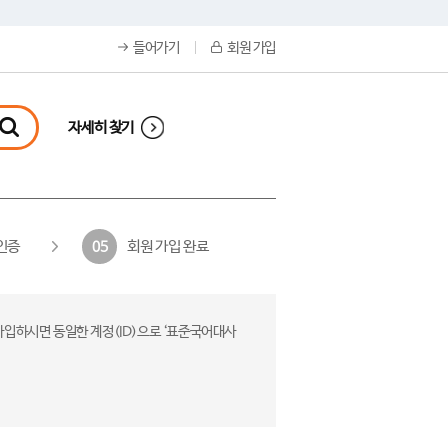
들어가기
회원 가입
자세히 찾기
인증
회원 가입 완료
05
가입하시면 동일한 계정(ID)으로 ‘표준국어대사