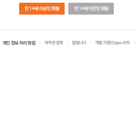
만 14세 이상인 회원
만 14세 미만인 회원
개인 정보 처리 방침
저작권 정책
알립니다
개발 지원(Open API)