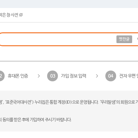
작은 창 사전
옛한글
휴대폰 인증
가입 정보 입력
전자 우편 
2
03
04
 ‘표준국어대사전’) 누리집은 통합 계정(ID)으로 운영됩니다. ‘우리말샘’의 회원으로 
의 동의를 받은 후에 가입하여 주시기 바랍니다.