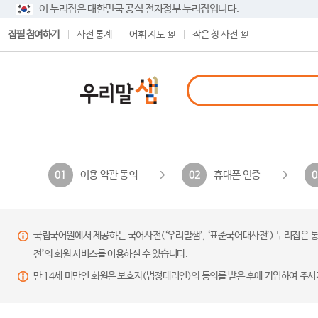
이 누리집은 대한민국 공식 전자정부 누리집입니다.
집필 참여하기
사전 통계
어휘 지도
작은 창 사전
이용 약관 동의
휴대폰 인증
01
02
0
국립국어원에서 제공하는 국어사전(‘우리말샘’, ‘표준국어대사전’) 누리집은 통
전’의 회원 서비스를 이용하실 수 있습니다.
만 14세 미만인 회원은 보호자(법정대리인)의 동의를 받은 후에 가입하여 주시