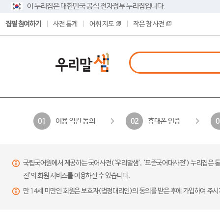
이 누리집은 대한민국 공식 전자정부 누리집입니다.
집필 참여하기
사전 통계
어휘 지도
작은 창 사전
이용 약관 동의
휴대폰 인증
01
02
0
국립국어원에서 제공하는 국어사전(‘우리말샘’, ‘표준국어대사전’) 누리집은 통
전’의 회원 서비스를 이용하실 수 있습니다.
만 14세 미만인 회원은 보호자(법정대리인)의 동의를 받은 후에 가입하여 주시