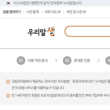
이 누리집은 대한민국 공식 전자정부 누리집입니다.
집필 참여하기
사전 통계
어휘 지도
작은 창 사전
이용 약관 동의
휴대폰 인증
01
02
0
국립국어원에서 제공하는 국어사전(‘우리말샘’, ‘표준국어대사전’) 누리집은 통
전’의 회원 서비스를 이용하실 수 있습니다.
만 14세 미만인 회원은 보호자(법정대리인)의 동의를 받은 후에 가입하여 주시