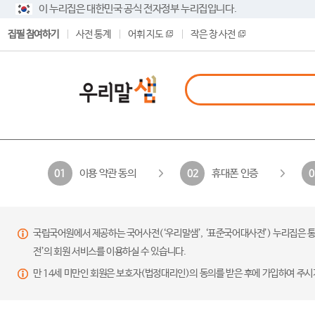
이 누리집은 대한민국 공식 전자정부 누리집입니다.
집필 참여하기
사전 통계
어휘 지도
작은 창 사전
이용 약관 동의
휴대폰 인증
01
02
0
국립국어원에서 제공하는 국어사전(‘우리말샘’, ‘표준국어대사전’) 누리집은 통
전’의 회원 서비스를 이용하실 수 있습니다.
만 14세 미만인 회원은 보호자(법정대리인)의 동의를 받은 후에 가입하여 주시