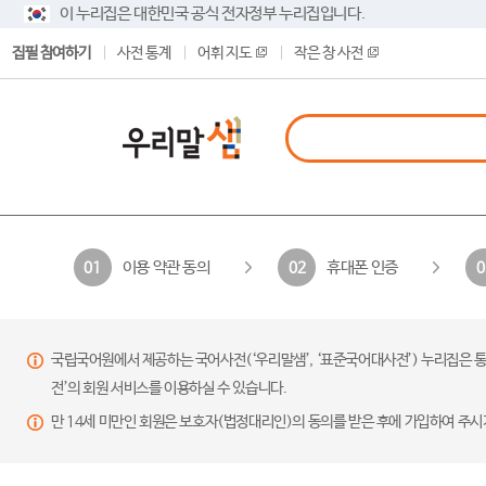
이 누리집은 대한민국 공식 전자정부 누리집입니다.
집필 참여하기
사전 통계
어휘 지도
작은 창 사전
이용 약관 동의
휴대폰 인증
01
02
0
국립국어원에서 제공하는 국어사전(‘우리말샘’, ‘표준국어대사전’) 누리집은 통
전’의 회원 서비스를 이용하실 수 있습니다.
만 14세 미만인 회원은 보호자(법정대리인)의 동의를 받은 후에 가입하여 주시