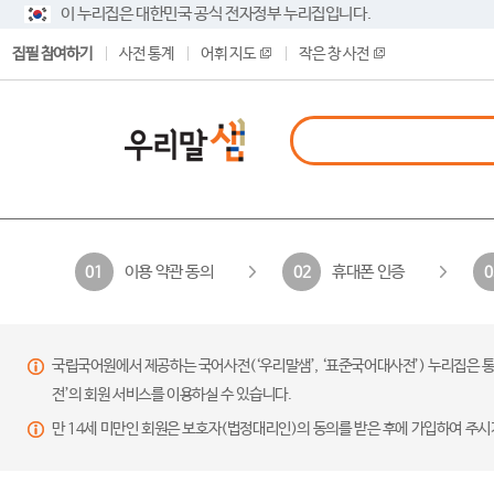
이 누리집은 대한민국 공식 전자정부 누리집입니다.
집필 참여하기
사전 통계
어휘 지도
작은 창 사전
이용 약관 동의
휴대폰 인증
01
02
0
국립국어원에서 제공하는 국어사전(‘우리말샘’, ‘표준국어대사전’) 누리집은 통
전’의 회원 서비스를 이용하실 수 있습니다.
만 14세 미만인 회원은 보호자(법정대리인)의 동의를 받은 후에 가입하여 주시