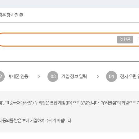
작은 창 사전
옛한글
휴대폰 인증
가입 정보 입력
전자 우편 
2
03
04
 ‘표준국어대사전’) 누리집은 통합 계정(ID)으로 운영됩니다. ‘우리말샘’의 회원으로 
의 동의를 받은 후에 가입하여 주시기 바랍니다.