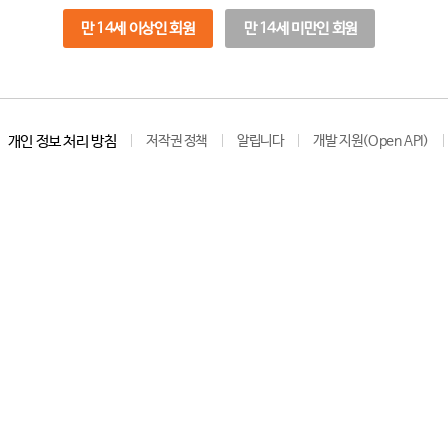
만 14세 이상인 회원
만 14세 미만인 회원
개인 정보 처리 방침
저작권 정책
알립니다
개발 지원(Open API)