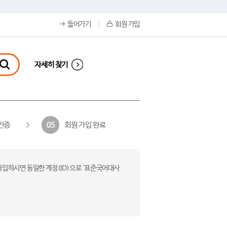
들어가기
회원 가입
자세히 찾기
인증
회원 가입 완료
05
가입하시면 동일한 계정(ID)으로 ‘표준국어대사