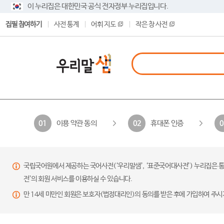
이 누리집은 대한민국 공식 전자정부 누리집입니다.
집필 참여하기
사전 통계
어휘 지도
작은 창 사전
이용 약관 동의
휴대폰 인증
01
02
0
국립국어원에서 제공하는 국어사전(‘우리말샘’, ‘표준국어대사전’) 누리집은 통
전’의 회원 서비스를 이용하실 수 있습니다.
만 14세 미만인 회원은 보호자(법정대리인)의 동의를 받은 후에 가입하여 주시