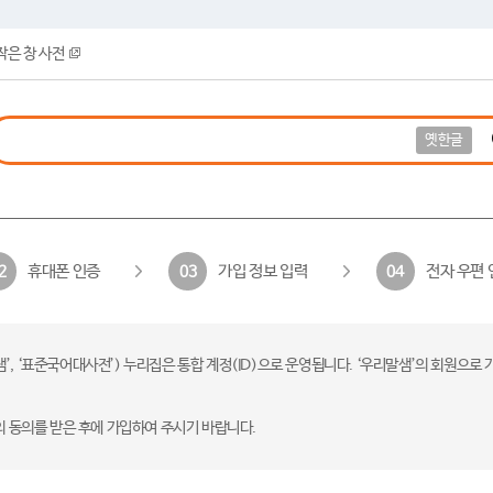
작은 창 사전
옛한글
휴대폰 인증
가입 정보 입력
전자 우편 
2
03
04
 ‘표준국어대사전’) 누리집은 통합 계정(ID)으로 운영됩니다. ‘우리말샘’의 회원으로 
의 동의를 받은 후에 가입하여 주시기 바랍니다.