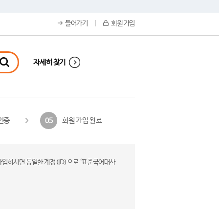
들어가기
회원 가입
자세히 찾기
인증
회원 가입 완료
05
가입하시면 동일한 계정(ID)으로 ‘표준국어대사