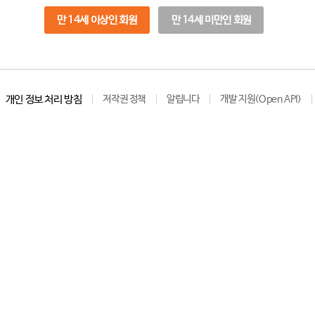
만 14세 이상인 회원
만 14세 미만인 회원
개인 정보 처리 방침
저작권 정책
알립니다
개발 지원(Open API)