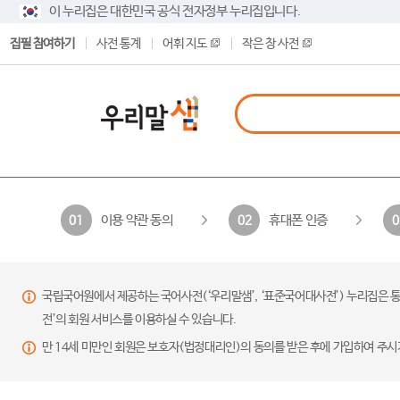
이 누리집은 대한민국 공식 전자정부 누리집입니다.
집필 참여하기
사전 통계
어휘 지도
작은 창 사전
이용 약관 동의
휴대폰 인증
01
02
0
국립국어원에서 제공하는 국어사전(‘우리말샘’, ‘표준국어대사전’) 누리집은 통
전’의 회원 서비스를 이용하실 수 있습니다.
만 14세 미만인 회원은 보호자(법정대리인)의 동의를 받은 후에 가입하여 주시