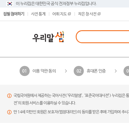
이 누리집은 대한민국 공식 전자정부 누리집입니다.
집필 참여하기
사전 통계
어휘 지도
작은 창 사전
이용 약관 동의
휴대폰 인증
01
02
0
국립국어원에서 제공하는 국어사전(‘우리말샘’, ‘표준국어대사전’) 누리집은 통
전’의 회원 서비스를 이용하실 수 있습니다.
만 14세 미만인 회원은 보호자(법정대리인)의 동의를 받은 후에 가입하여 주시