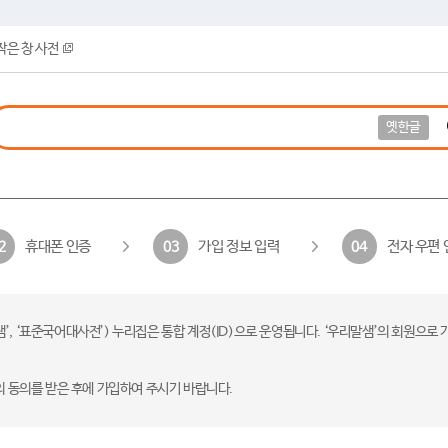
작은 창 사전
옛한글
휴대폰 인증
가입 정보 입력
전자 우편 
2
03
04
 ‘표준국어대사전’) 누리집은 통합 계정(ID)으로 운영됩니다. ‘우리말샘’의 회원으로 
의 동의를 받은 후에 가입하여 주시기 바랍니다.