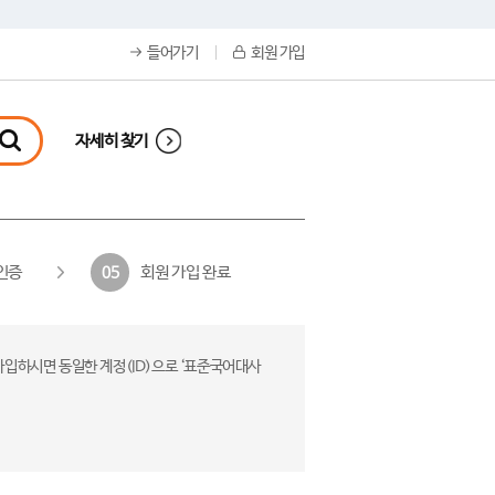
들어가기
회원 가입
자세히 찾기
인증
회원 가입 완료
05
가입하시면 동일한 계정(ID)으로 ‘표준국어대사