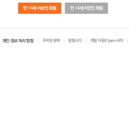
만 14세 이상인 회원
만 14세 미만인 회원
개인 정보 처리 방침
저작권 정책
알립니다
개발 지원(Open API)