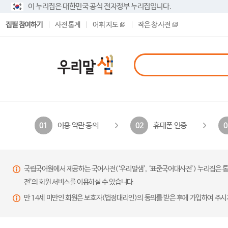
이 누리집은 대한민국 공식 전자정부 누리집입니다.
집필 참여하기
사전 통계
어휘 지도
작은 창 사전
이용 약관 동의
휴대폰 인증
01
02
0
국립국어원에서 제공하는 국어사전(‘우리말샘’, ‘표준국어대사전’) 누리집은 통
전’의 회원 서비스를 이용하실 수 있습니다.
만 14세 미만인 회원은 보호자(법정대리인)의 동의를 받은 후에 가입하여 주시