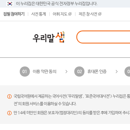
이 누리집은 대한민국 공식 전자정부 누리집입니다.
집필 참여하기
사전 통계
어휘 지도
작은 창 사전
이용 약관 동의
휴대폰 인증
01
02
0
국립국어원에서 제공하는 국어사전(‘우리말샘’, ‘표준국어대사전’) 누리집은 통
전’의 회원 서비스를 이용하실 수 있습니다.
만 14세 미만인 회원은 보호자(법정대리인)의 동의를 받은 후에 가입하여 주시