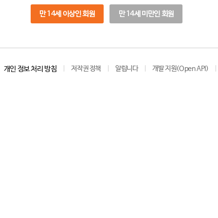
만 14세 이상인 회원
만 14세 미만인 회원
개인 정보 처리 방침
저작권 정책
알립니다
개발 지원(Open API)