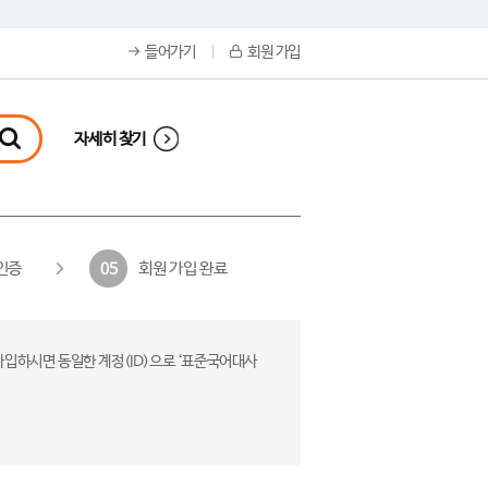
들어가기
회원 가입
자세히 찾기
인증
회원 가입 완료
05
가입하시면 동일한 계정(ID)으로 ‘표준국어대사