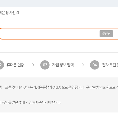
작은 창 사전
옛한글
휴대폰 인증
가입 정보 입력
전자 우편 
2
03
04
 ‘표준국어대사전’) 누리집은 통합 계정(ID)으로 운영됩니다. ‘우리말샘’의 회원으로 
의 동의를 받은 후에 가입하여 주시기 바랍니다.