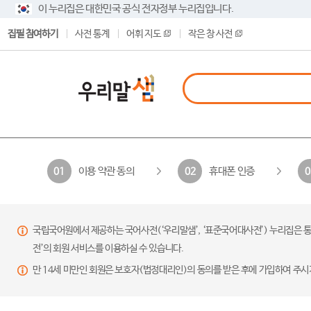
이 누리집은 대한민국 공식 전자정부 누리집입니다.
집필 참여하기
사전 통계
어휘 지도
작은 창 사전
이용 약관 동의
휴대폰 인증
01
02
0
국립국어원에서 제공하는 국어사전(‘우리말샘’, ‘표준국어대사전’) 누리집은 통
전’의 회원 서비스를 이용하실 수 있습니다.
만 14세 미만인 회원은 보호자(법정대리인)의 동의를 받은 후에 가입하여 주시