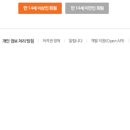
만 14세 이상인 회원
만 14세 미만인 회원
개인 정보 처리 방침
저작권 정책
알립니다
개발 지원(Open API)