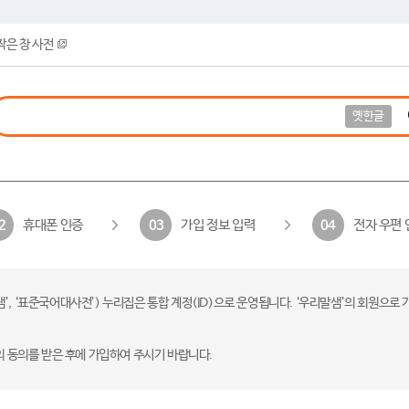
작은 창 사전
옛한글
휴대폰 인증
가입 정보 입력
전자 우편 
2
03
04
 ‘표준국어대사전’) 누리집은 통합 계정(ID)으로 운영됩니다. ‘우리말샘’의 회원으로 
의 동의를 받은 후에 가입하여 주시기 바랍니다.