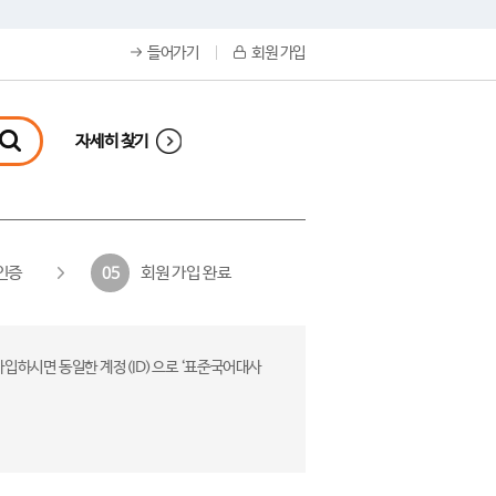
들어가기
회원 가입
자세히 찾기
인증
회원 가입 완료
05
가입하시면 동일한 계정(ID)으로 ‘표준국어대사