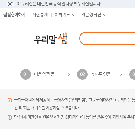
이 누리집은 대한민국 공식 전자정부 누리집입니다.
집필 참여하기
사전 통계
어휘 지도
작은 창 사전
이용 약관 동의
휴대폰 인증
01
02
0
국립국어원에서 제공하는 국어사전(‘우리말샘’, ‘표준국어대사전’) 누리집은 통
전’의 회원 서비스를 이용하실 수 있습니다.
만 14세 미만인 회원은 보호자(법정대리인)의 동의를 받은 후에 가입하여 주시