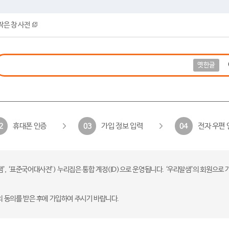
작은 창 사전
옛한글
휴대폰 인증
가입 정보 입력
전자 우편 
2
03
04
 ‘표준국어대사전’) 누리집은 통합 계정(ID)으로 운영됩니다. ‘우리말샘’의 회원으로 
의 동의를 받은 후에 가입하여 주시기 바랍니다.