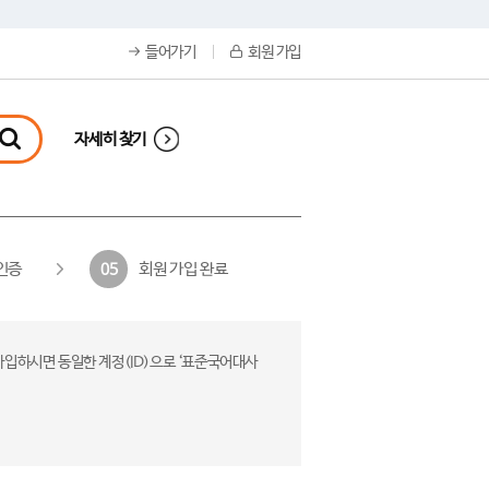
들어가기
회원 가입
자세히 찾기
인증
회원 가입 완료
05
가입하시면 동일한 계정(ID)으로 ‘표준국어대사