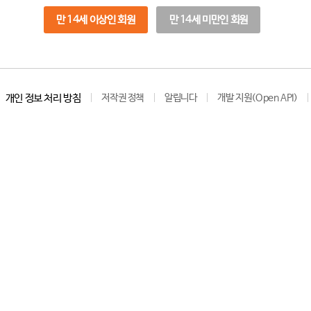
만 14세 이상인 회원
만 14세 미만인 회원
개인 정보 처리 방침
저작권 정책
알립니다
개발 지원(Open API)