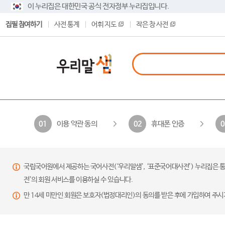
이 누리집은 대한민국 공식 전자정부 누리집입니다.
집필 참여하기
사전 통계
어휘 지도
작은 창 사전
이용 약관 동의
휴대폰 인증
01
02
0
국립국어원에서 제공하는 국어사전(‘우리말샘’, ‘표준국어대사전’) 누리집은 통
전’의 회원 서비스를 이용하실 수 있습니다.
만 14세 미만인 회원은 보호자(법정대리인)의 동의를 받은 후에 가입하여 주시