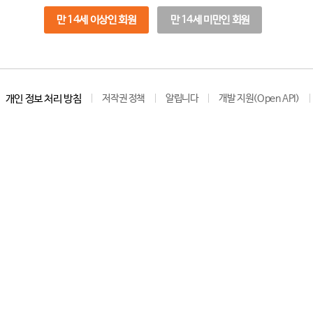
만 14세 이상인 회원
만 14세 미만인 회원
개인 정보 처리 방침
저작권 정책
알립니다
개발 지원(Open API)