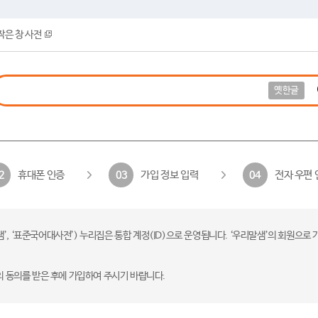
작은 창 사전
옛한글
휴대폰 인증
가입 정보 입력
전자 우편 
2
03
04
 ‘표준국어대사전’) 누리집은 통합 계정(ID)으로 운영됩니다. ‘우리말샘’의 회원으로 
의 동의를 받은 후에 가입하여 주시기 바랍니다.