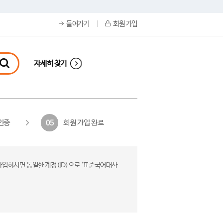
들어가기
회원 가입
자세히 찾기
인증
회원 가입 완료
05
가입하시면 동일한 계정(ID)으로 ‘표준국어대사