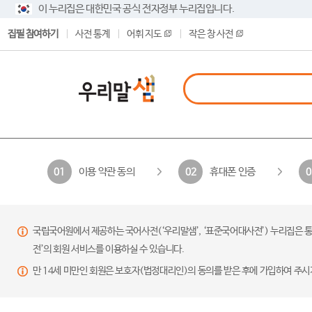
이 누리집은 대한민국 공식 전자정부 누리집입니다.
집필 참여하기
사전 통계
어휘 지도
작은 창 사전
이용 약관 동의
휴대폰 인증
01
02
0
국립국어원에서 제공하는 국어사전(‘우리말샘’, ‘표준국어대사전’) 누리집은 통
전’의 회원 서비스를 이용하실 수 있습니다.
만 14세 미만인 회원은 보호자(법정대리인)의 동의를 받은 후에 가입하여 주시