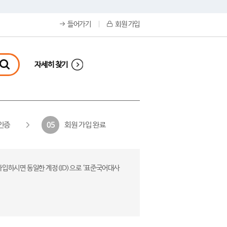
들어가기
회원 가입
자세히 찾기
인증
회원 가입 완료
05
가입하시면 동일한 계정(ID)으로 ‘표준국어대사