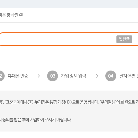
작은 창 사전
옛한글
휴대폰 인증
가입 정보 입력
전자 우편 
2
03
04
 ‘표준국어대사전’) 누리집은 통합 계정(ID)으로 운영됩니다. ‘우리말샘’의 회원으로 
의 동의를 받은 후에 가입하여 주시기 바랍니다.