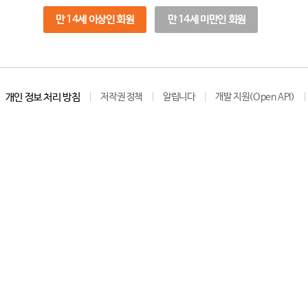
만 14세 이상인 회원
만 14세 미만인 회원
개인 정보 처리 방침
저작권 정책
알립니다
개발 지원(Open API)